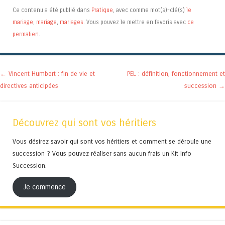
Ce contenu a été publié dans
Pratique
, avec comme mot(s)-clé(s)
le
mariage
,
mariage
,
mariages
. Vous pouvez le mettre en favoris avec
ce
permalien
.
Navigation des articles
←
Vincent Humbert : fin de vie et
PEL : définition, fonctionnement et
directives anticipées
succession
→
Découvrez qui sont vos héritiers
Vous désirez savoir qui sont vos héritiers et comment se déroule une
succession ? Vous pouvez réaliser sans aucun frais un Kit Info
Succession.
Je commence