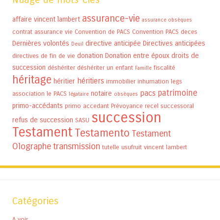
assurance-vie
affaire vincent lambert
assurance obsèques
contrat assurance vie
Convention de PACS
Convention PACS
deces
Dernières volontés
directive anticipée
Directives anticipées
Deuil
donation
Donation entre époux
droits de
directives de fin de vie
succession
déshériter
déshériter un enfant
fiscalité
Famille
héritage
héritiers
héritier
immobilier
inhumation
legs
patrimoine
pacs
notaire
association
le PACS
légataire
obsèques
primo-accédants
primo accedant
Prévoyance
recel successoral
succession
refus de succession
SASU
Testament
Testamento
Testament
Olographe
transmission
tutelle
usufruit
vincent lambert
Catégories
A voir