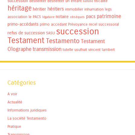
succession
déshériter
déshériter un enfant
fiscalité
Famille
héritage
héritiers
héritier
immobilier
inhumation
legs
patrimoine
pacs
notaire
association
le PACS
légataire
obsèques
primo-accédants
primo accedant
Prévoyance
recel successoral
succession
refus de succession
SASU
Testament
Testamento
Testament
Olographe
transmission
tutelle
usufruit
vincent lambert
Catégories
A voir
Actualité
Informations juridiques
La société Testamento
Pratique
Transmission