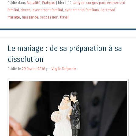
Publié dans
Actualité
,
Pratique
|
Identifié
conges
,
conges pour evenement
familial
,
deces
,
evenement familial
,
evenements familiaux
,
loi travail
,
mariage
,
naissance
,
succession
,
travail
Le mariage : de sa préparation à sa
dissolution
Publié le
29 février 2016
par
Virgile Delporte