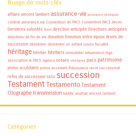
Nuage de mots-clés
assurance-vie
affaire vincent lambert
assurance obsèques
contrat assurance vie
Convention de PACS
Convention PACS
deces
Dernières volontés
directive anticipée
Directives anticipées
Deuil
donation
Donation entre époux
droits de
directives de fin de vie
succession
déshériter
déshériter un enfant
fiscalité
Famille
héritage
héritiers
héritier
immobilier
inhumation
legs
patrimoine
pacs
notaire
association
le PACS
légataire
obsèques
primo-accédants
primo accedant
Prévoyance
recel successoral
succession
refus de succession
SASU
Testament
Testamento
Testament
Olographe
transmission
tutelle
usufruit
vincent lambert
Catégories