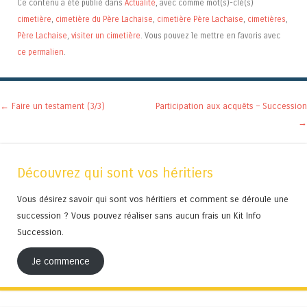
Ce contenu a été publié dans
Actualité
, avec comme mot(s)-clé(s)
cimetière
,
cimetière du Père Lachaise
,
cimetière Père Lachaise
,
cimetières
,
Père Lachaise
,
visiter un cimetière
. Vous pouvez le mettre en favoris avec
ce permalien
.
Navigation des articles
←
Faire un testament (3/3)
Participation aux acquêts – Succession
→
Découvrez qui sont vos héritiers
Vous désirez savoir qui sont vos héritiers et comment se déroule une
succession ? Vous pouvez réaliser sans aucun frais un Kit Info
Succession.
Je commence