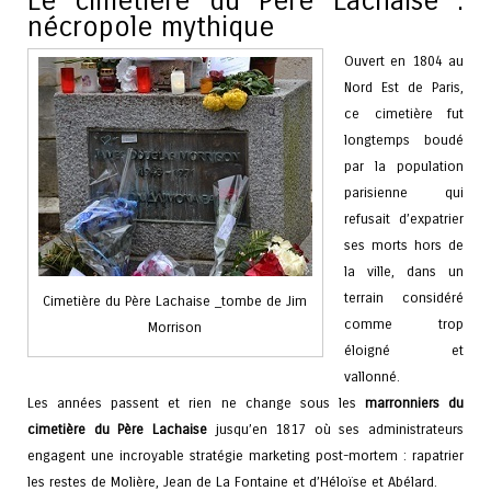
Le cimetière du Père Lachaise :
nécropole mythique
Ouvert en 1804 au
Nord Est de Paris,
ce cimetière fut
longtemps boudé
par la population
parisienne qui
refusait d’expatrier
ses morts hors de
la ville, dans un
terrain considéré
Cimetière du Père Lachaise _tombe de Jim
comme trop
Morrison
éloigné et
vallonné.
Les années passent et rien ne change sous les
marronniers du
cimetière du Père Lachaise
jusqu’en 1817 où ses administrateurs
engagent une incroyable stratégie marketing post-mortem : rapatrier
les restes de Molière, Jean de La Fontaine et d’Héloïse et Abélard.