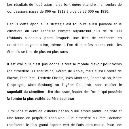
Les résultats de l’opération ne se font guère attendre : le nombre de
concessions passe de 800 en 1812 à plus de 33 000 en 1830.
Depuis cette époque, la stratégie est toujours aussi payante et le
cimetière du Père Lachaise compte aujourd’hui plus de 70 000
résidants silencieux parmi lesquels une liste de célébrités en
constante augmentation, même si l’on dit que les places entre les
éternels se font de plus en plus rares.
Il est vrai qu’il n’est pas donné à tout le monde d’avoir pour voisin
(de cimetière !) Oscar Wilde, Gérard de Nerval, mais aussi Honoré de
Blazac, Edith Piaf, Frédéric Chopin, Yves Montand, Champollion, Pierre
Desproges, Alain Bashung ou Eugène Delacroix, sans oublier
le
superlatif du cimetière
:
Jim Morrisson
, leader des Doors qui possède
la
tombe la plus visitée du Père Lachaise
.
3 millions et demi de visiteurs par an, 5300 arbres parmi une flore et
une faune en perpétuel renouveau : le cimetière du Père Lachaise
représente le plus grand espace vert de Paris intra-muros. Pour une