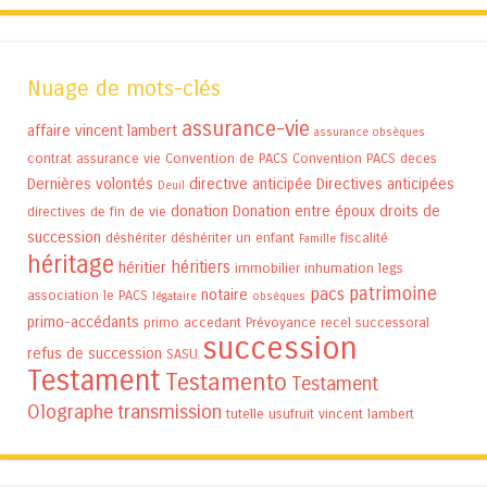
Nuage de mots-clés
assurance-vie
affaire vincent lambert
assurance obsèques
contrat assurance vie
Convention de PACS
Convention PACS
deces
Dernières volontés
directive anticipée
Directives anticipées
Deuil
donation
Donation entre époux
droits de
directives de fin de vie
succession
déshériter
déshériter un enfant
fiscalité
Famille
héritage
héritiers
héritier
immobilier
inhumation
legs
patrimoine
pacs
notaire
association
le PACS
légataire
obsèques
primo-accédants
primo accedant
Prévoyance
recel successoral
succession
refus de succession
SASU
Testament
Testamento
Testament
Olographe
transmission
tutelle
usufruit
vincent lambert