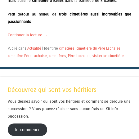
mais aussi le
cimetière d’Ixelles
dans la banlieue de Bruxelles.
Petit détour au milieu de
trois cimetières aussi incroyables que
passionnants
.
Continuer la lecture
→
Publié dans
Actualité
|
Identifié
cimetière
,
cimetière du Père Lachaise
,
cimetière Père Lachaise
,
cimetières
,
Père Lachaise
,
visiter un cimetière
Découvrez qui sont vos héritiers
Vous désirez savoir qui sont vos héritiers et comment se déroule une
succession ? Vous pouvez réaliser sans aucun frais un Kit Info
Succession.
Je commence