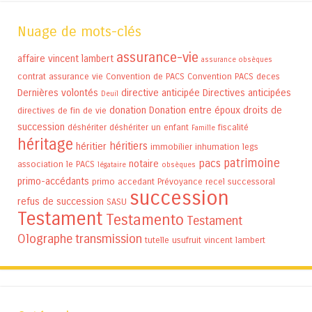
Nuage de mots-clés
assurance-vie
affaire vincent lambert
assurance obsèques
contrat assurance vie
Convention de PACS
Convention PACS
deces
Dernières volontés
directive anticipée
Directives anticipées
Deuil
donation
Donation entre époux
droits de
directives de fin de vie
succession
déshériter
déshériter un enfant
fiscalité
Famille
héritage
héritiers
héritier
immobilier
inhumation
legs
patrimoine
pacs
notaire
association
le PACS
légataire
obsèques
primo-accédants
primo accedant
Prévoyance
recel successoral
succession
refus de succession
SASU
Testament
Testamento
Testament
Olographe
transmission
tutelle
usufruit
vincent lambert