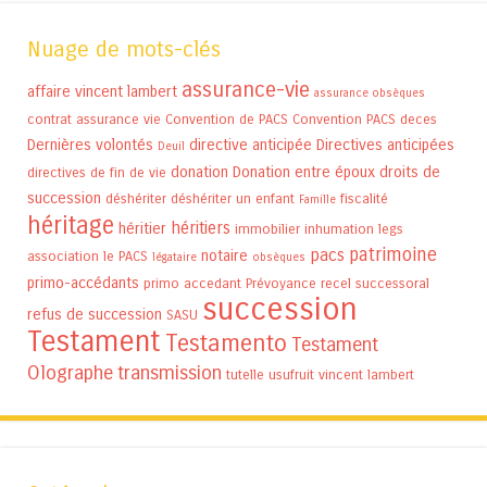
Nuage de mots-clés
assurance-vie
affaire vincent lambert
assurance obsèques
contrat assurance vie
Convention de PACS
Convention PACS
deces
Dernières volontés
directive anticipée
Directives anticipées
Deuil
donation
Donation entre époux
droits de
directives de fin de vie
succession
déshériter
déshériter un enfant
fiscalité
Famille
héritage
héritiers
héritier
immobilier
inhumation
legs
patrimoine
pacs
notaire
association
le PACS
légataire
obsèques
primo-accédants
primo accedant
Prévoyance
recel successoral
succession
refus de succession
SASU
Testament
Testamento
Testament
Olographe
transmission
tutelle
usufruit
vincent lambert