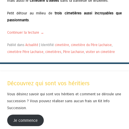
mais aussi le
cimetière d’Ixelles
dans la banlieue de Bruxelles.
Petit détour au milieu de
trois cimetières aussi incroyables que
passionnants
.
Continuer la lecture
→
Publié dans
Actualité
|
Identifié
cimetière
,
cimetière du Père Lachaise
,
cimetière Père Lachaise
,
cimetières
,
Père Lachaise
,
visiter un cimetière
Découvrez qui sont vos héritiers
Vous désirez savoir qui sont vos héritiers et comment se déroule une
succession ? Vous pouvez réaliser sans aucun frais un Kit Info
Succession.
Je commence