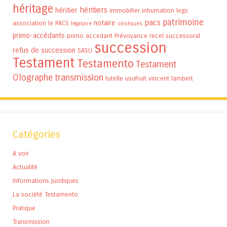
héritage
héritiers
héritier
immobilier
inhumation
legs
patrimoine
pacs
notaire
association
le PACS
légataire
obsèques
primo-accédants
primo accedant
Prévoyance
recel successoral
succession
refus de succession
SASU
Testament
Testamento
Testament
Olographe
transmission
tutelle
usufruit
vincent lambert
Catégories
A voir
Actualité
Informations juridiques
La société Testamento
Pratique
Transmission