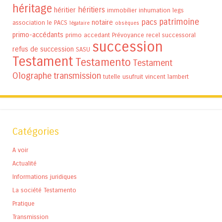
héritage
héritiers
héritier
immobilier
inhumation
legs
patrimoine
pacs
notaire
association
le PACS
légataire
obsèques
primo-accédants
primo accedant
Prévoyance
recel successoral
succession
refus de succession
SASU
Testament
Testamento
Testament
Olographe
transmission
tutelle
usufruit
vincent lambert
Catégories
A voir
Actualité
Informations juridiques
La société Testamento
Pratique
Transmission