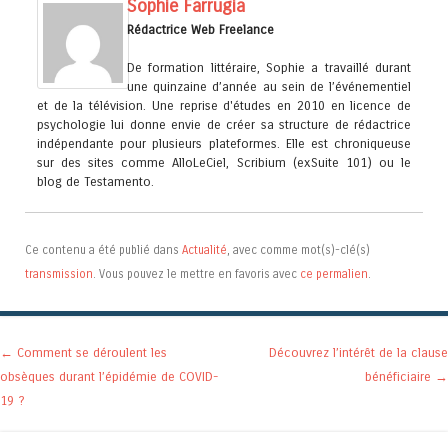
Sophie Farrugia
Rédactrice Web Freelance
De formation littéraire, Sophie a travaillé durant
une quinzaine d’année au sein de l’événementiel
et de la télévision. Une reprise d'études en 2010 en licence de
psychologie lui donne envie de créer sa structure de rédactrice
indépendante pour plusieurs plateformes. Elle est chroniqueuse
sur des sites comme AlloLeCiel, Scribium (exSuite 101) ou le
blog de Testamento.
Ce contenu a été publié dans
Actualité
, avec comme mot(s)-clé(s)
transmission
. Vous pouvez le mettre en favoris avec
ce permalien
.
Navigation des articles
←
Comment se déroulent les
Découvrez l’intérêt de la clause
obsèques durant l’épidémie de COVID-
bénéficiaire
→
19 ?