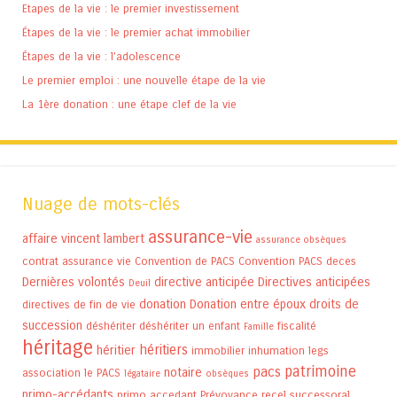
Etapes de la vie : le premier investissement
Étapes de la vie : le premier achat immobilier
Étapes de la vie : l’adolescence
Le premier emploi : une nouvelle étape de la vie
La 1ère donation : une étape clef de la vie
Nuage de mots-clés
assurance-vie
affaire vincent lambert
assurance obsèques
contrat assurance vie
Convention de PACS
Convention PACS
deces
Dernières volontés
directive anticipée
Directives anticipées
Deuil
donation
Donation entre époux
droits de
directives de fin de vie
succession
déshériter
déshériter un enfant
fiscalité
Famille
héritage
héritiers
héritier
immobilier
inhumation
legs
patrimoine
pacs
notaire
association
le PACS
légataire
obsèques
primo-accédants
primo accedant
Prévoyance
recel successoral