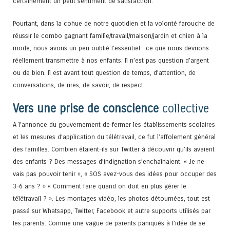
certainement un petit sentiment de satisfaction.
Pourtant, dans la cohue de notre quotidien et la volonté farouche de
réussir le combo gagnant famille/travail/maison/jardin et chien à la
mode, nous avons un peu oublié l’essentiel : ce que nous devrions
réellement transmettre à nos enfants. Il n’est pas question d’argent
ou de bien. Il est avant tout question de temps, d’attention, de
conversations, de rires, de savoir, de respect.
Vers une prise de conscience
collective
A l’annonce du gouvernement de fermer les établissements scolaires
et les mesures d’application du télétravail, ce fut l’affolement général
des familles. Combien étaient-ils sur Twitter à découvrir qu’ils avaient
des enfants ? Des messages d’indignation s’enchaînaient. « Je ne
vais pas pouvoir tenir », « SOS avez-vous des idées pour occuper des
3-6 ans ? » « Comment faire quand on doit en plus gérer le
télétravail ? ». Les montages vidéo, les photos détournées, tout est
passé sur Whatsapp, Twitter, Facebook et autre supports utilisés par
les parents. Comme une vague de parents paniqués à l’idée de se