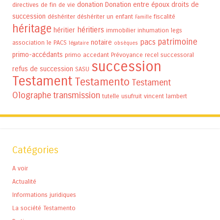
donation
Donation entre époux
droits de
directives de fin de vie
succession
déshériter
déshériter un enfant
fiscalité
Famille
héritage
héritiers
héritier
immobilier
inhumation
legs
patrimoine
pacs
notaire
association
le PACS
légataire
obsèques
primo-accédants
primo accedant
Prévoyance
recel successoral
succession
refus de succession
SASU
Testament
Testamento
Testament
Olographe
transmission
tutelle
usufruit
vincent lambert
Catégories
A voir
Actualité
Informations juridiques
La société Testamento