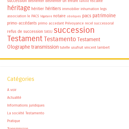
succession
déshériter
déshériter un enfant
fiscalité
Famille
héritage
héritiers
héritier
immobilier
inhumation
legs
patrimoine
pacs
notaire
association
le PACS
légataire
obsèques
primo-accédants
primo accedant
Prévoyance
recel successoral
succession
refus de succession
SASU
Testament
Testamento
Testament
Olographe
transmission
tutelle
usufruit
vincent lambert
Catégories
A voir
Actualité
Informations juridiques
La société Testamento
Pratique
Transmission