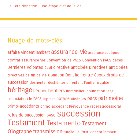
La 1ère donation : une étape clef de la vie
Nuage de mots-clés
assurance-vie
affaire vincent lambert
assurance obsèques
contrat assurance vie
Convention de PACS
Convention PACS
deces
Dernières volontés
directive anticipée
Directives anticipées
Deuil
donation
Donation entre époux
droits de
directives de fin de vie
succession
déshériter
déshériter un enfant
fiscalité
Famille
héritage
héritiers
héritier
immobilier
inhumation
legs
patrimoine
pacs
notaire
association
le PACS
légataire
obsèques
primo-accédants
primo accedant
Prévoyance
recel successoral
succession
refus de succession
SASU
Testament
Testamento
Testament
Olographe
transmission
tutelle
usufruit
vincent lambert