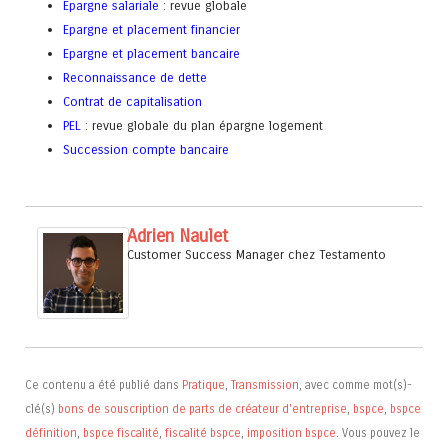
Epargne salariale
: revue globale
Epargne et placement financier
Epargne et placement bancaire
Reconnaissance de dette
Contrat de capitalisation
PEL
: revue globale du plan épargne logement
Succession compte bancaire
Adrien Naulet
Customer Success Manager
chez
Testamento
Ce contenu a été publié dans
Pratique
,
Transmission
, avec comme mot(s)-
clé(s)
bons de souscription de parts de créateur d'entreprise
,
bspce
,
bspce
définition
,
bspce fiscalité
,
fiscalité bspce
,
imposition bspce
. Vous pouvez le