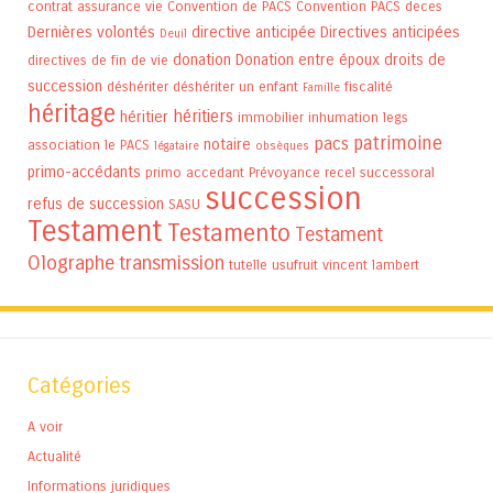
contrat assurance vie
Convention de PACS
Convention PACS
deces
Dernières volontés
directive anticipée
Directives anticipées
Deuil
donation
Donation entre époux
droits de
directives de fin de vie
succession
déshériter
déshériter un enfant
fiscalité
Famille
héritage
héritiers
héritier
immobilier
inhumation
legs
patrimoine
pacs
notaire
association
le PACS
légataire
obsèques
primo-accédants
primo accedant
Prévoyance
recel successoral
succession
refus de succession
SASU
Testament
Testamento
Testament
Olographe
transmission
tutelle
usufruit
vincent lambert
Catégories
A voir
Actualité
Informations juridiques