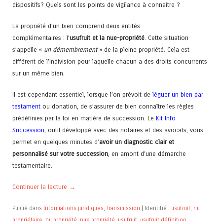
dispositifs? Quels sont les points de vigilance à connaitre ?
La propriété d’un bien comprend deux entités
complémentaires : l’
usufruit et la nue-propriété
. Cette situation
s’appelle «
un démembrement
» de la pleine propriété. Cela est
différent de l’indivision pour laquelle chacun a des droits concurrents
sur un même bien.
Il est cependant essentiel, lorsque l’on prévoit de
léguer un bien par
testament
ou donation, de s’assurer de bien connaître les règles
prédéfinies par la loi en matière de succession. Le
Kit Info
Succession
, outil développé avec des notaires et des avocats, vous
permet en quelques minutes d’
avoir un diagnostic clair et
personnalisé sur votre succession
, en amont d’une démarche
testamentaire.
Continuer la lecture
→
Publié dans
Informations juridiques
,
Transmission
|
Identifié
l usufruit
,
nu
propriétaire
,
nu propriété
,
nue propriété
,
usufruit
,
usufruit définition
,