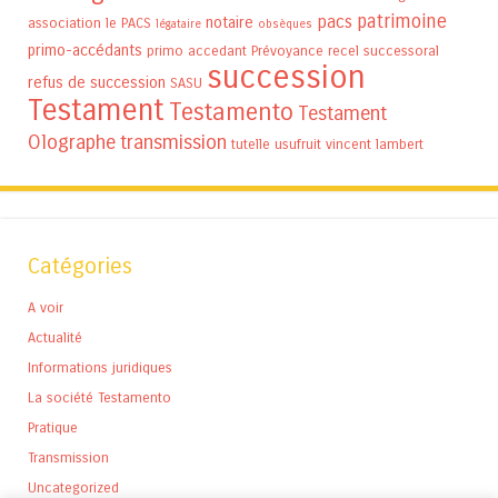
patrimoine
pacs
notaire
association
le PACS
légataire
obsèques
primo-accédants
primo accedant
Prévoyance
recel successoral
succession
refus de succession
SASU
Testament
Testamento
Testament
Olographe
transmission
tutelle
usufruit
vincent lambert
Catégories
A voir
Actualité
Informations juridiques
La société Testamento
Pratique
Transmission
Uncategorized