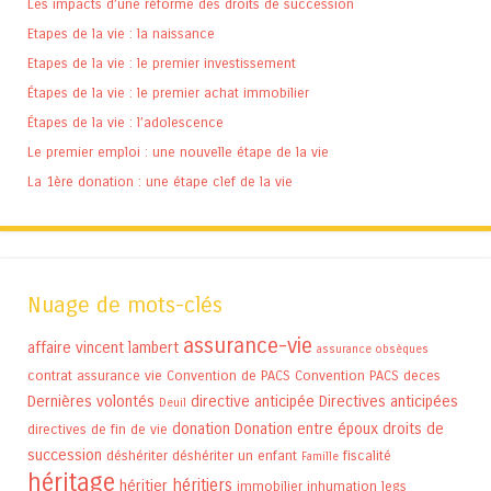
Les impacts d’une réforme des droits de succession
Etapes de la vie : la naissance
Etapes de la vie : le premier investissement
Étapes de la vie : le premier achat immobilier
Étapes de la vie : l’adolescence
Le premier emploi : une nouvelle étape de la vie
La 1ère donation : une étape clef de la vie
Nuage de mots-clés
assurance-vie
affaire vincent lambert
assurance obsèques
contrat assurance vie
Convention de PACS
Convention PACS
deces
Dernières volontés
directive anticipée
Directives anticipées
Deuil
donation
Donation entre époux
droits de
directives de fin de vie
succession
déshériter
déshériter un enfant
fiscalité
Famille
héritage
héritiers
héritier
immobilier
inhumation
legs