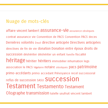
Nuage de mots-clés
assurance-vie
affaire vincent lambert
assurance obsèques
contrat assurance vie
Convention de PACS
Convention PACS
deces
Dernières volontés
directive anticipée
Directives anticipées
Deuil
donation
Donation entre époux
droits de
directives de fin de vie
succession
déshériter
déshériter un enfant
fiscalité
Famille
héritage
héritiers
héritier
immobilier
inhumation
legs
patrimoine
pacs
notaire
association
le PACS
légataire
obsèques
primo-accédants
primo accedant
Prévoyance
recel successoral
succession
refus de succession
SASU
Testament
Testamento
Testament
Olographe
transmission
tutelle
usufruit
vincent lambert