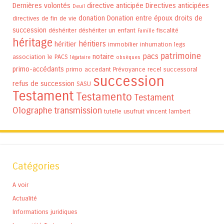
Dernières volontés
directive anticipée
Directives anticipées
Deuil
donation
Donation entre époux
droits de
directives de fin de vie
succession
déshériter
déshériter un enfant
fiscalité
Famille
héritage
héritiers
héritier
immobilier
inhumation
legs
patrimoine
pacs
notaire
association
le PACS
légataire
obsèques
primo-accédants
primo accedant
Prévoyance
recel successoral
succession
refus de succession
SASU
Testament
Testamento
Testament
Olographe
transmission
tutelle
usufruit
vincent lambert
Catégories
A voir
Actualité
Informations juridiques