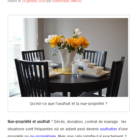
Publié le
29 janvier 2016
par
Dominique JAMOIS
Qu’est-ce que l’usufruit et la nue-propriété ?
Nue-propriété et usufruit
* Décès, donation, contrat de mariage : les
situations sont fréquentes où un aidant peut devenir
usufruitier
d’une
propriété ou
nu-propriétaire
. Mais que cela signifie-t-il exactement ?