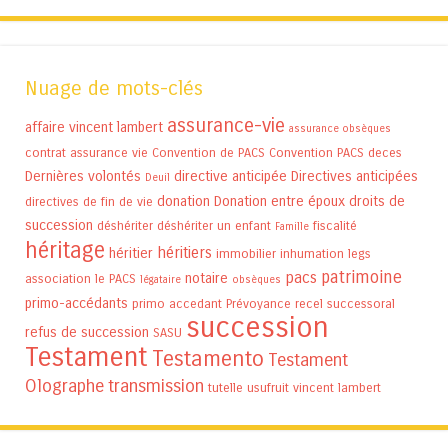
Nuage de mots-clés
assurance-vie
affaire vincent lambert
assurance obsèques
contrat assurance vie
Convention de PACS
Convention PACS
deces
Dernières volontés
directive anticipée
Directives anticipées
Deuil
donation
Donation entre époux
droits de
directives de fin de vie
succession
déshériter
déshériter un enfant
fiscalité
Famille
héritage
héritiers
héritier
immobilier
inhumation
legs
patrimoine
pacs
notaire
association
le PACS
légataire
obsèques
primo-accédants
primo accedant
Prévoyance
recel successoral
succession
refus de succession
SASU
Testament
Testamento
Testament
Olographe
transmission
tutelle
usufruit
vincent lambert