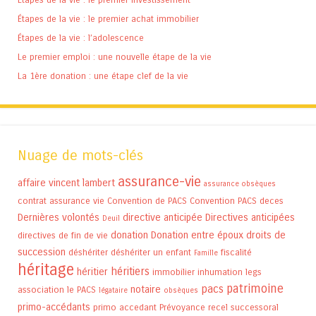
Étapes de la vie : le premier achat immobilier
Étapes de la vie : l’adolescence
Le premier emploi : une nouvelle étape de la vie
La 1ère donation : une étape clef de la vie
Nuage de mots-clés
assurance-vie
affaire vincent lambert
assurance obsèques
contrat assurance vie
Convention de PACS
Convention PACS
deces
Dernières volontés
directive anticipée
Directives anticipées
Deuil
donation
Donation entre époux
droits de
directives de fin de vie
succession
déshériter
déshériter un enfant
fiscalité
Famille
héritage
héritiers
héritier
immobilier
inhumation
legs
patrimoine
pacs
notaire
association
le PACS
légataire
obsèques
primo-accédants
primo accedant
Prévoyance
recel successoral