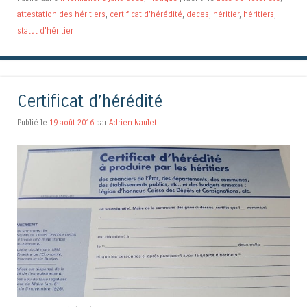
attestation des héritiers
,
certificat d'hérédité
,
deces
,
héritier
,
héritiers
,
statut d'héritier
Certificat d’hérédité
Publié le
19 août 2016
par
Adrien Naulet