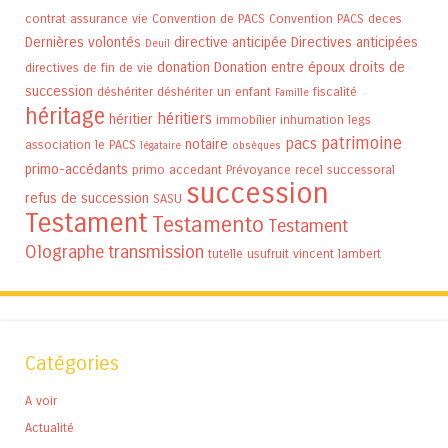
contrat assurance vie
Convention de PACS
Convention PACS
deces
Dernières volontés
directive anticipée
Directives anticipées
Deuil
donation
Donation entre époux
droits de
directives de fin de vie
succession
déshériter
déshériter un enfant
fiscalité
Famille
héritage
héritiers
héritier
immobilier
inhumation
legs
patrimoine
pacs
notaire
association
le PACS
légataire
obsèques
primo-accédants
primo accedant
Prévoyance
recel successoral
succession
refus de succession
SASU
Testament
Testamento
Testament
Olographe
transmission
tutelle
usufruit
vincent lambert
Catégories
A voir
Actualité