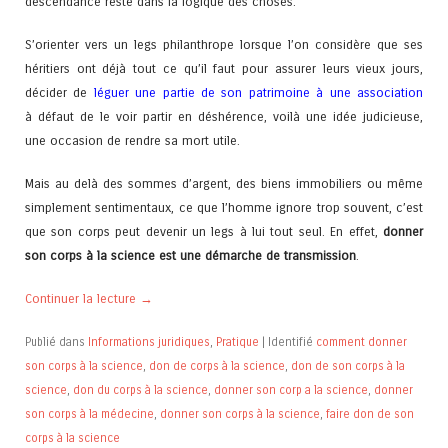
descendance reste dans la logique des choses.
S’orienter vers un legs philanthrope lorsque l’on considère que ses
héritiers ont déjà tout ce qu’il faut pour assurer leurs vieux jours,
décider de
léguer une partie de son patrimoine à une association
à défaut de le voir partir en déshérence, voilà une idée judicieuse,
une occasion de rendre sa mort utile.
Mais au delà des sommes d’argent, des biens immobiliers ou même
simplement sentimentaux, ce que l’homme ignore trop souvent, c’est
que son corps peut devenir un legs à lui tout seul. En effet,
donner
son corps à la science est une démarche de transmission
.
Continuer la lecture
→
Publié dans
Informations juridiques
,
Pratique
|
Identifié
comment donner
son corps à la science
,
don de corps à la science
,
don de son corps à la
science
,
don du corps à la science
,
donner son corp a la science
,
donner
son corps à la médecine
,
donner son corps à la science
,
faire don de son
corps à la science