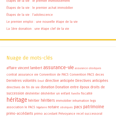
Etapes de la vie : le premier investissement
Étapes de la vie : le premier achat immobilier
Étapes de la vie : l’adolescence
Le premier emploi : une nouvelle étape de la vie
La 1ère donation : une étape clef de la vie
Nuage de mots-clés
assurance-vie
affaire vincent lambert
assurance obsèques
contrat assurance vie
Convention de PACS
Convention PACS
deces
Dernières volontés
directive anticipée
Directives anticipées
Deuil
donation
Donation entre époux
droits de
directives de fin de vie
succession
déshériter
déshériter un enfant
fiscalité
Famille
héritage
héritiers
héritier
immobilier
inhumation
legs
patrimoine
pacs
notaire
association
le PACS
légataire
obsèques
primo-accédants
primo accedant
Prévoyance
recel successoral