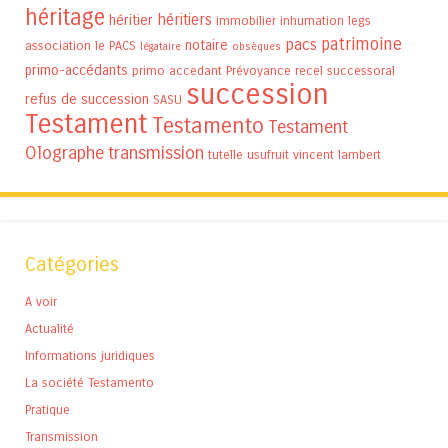
héritage
héritiers
héritier
immobilier
inhumation
legs
patrimoine
pacs
notaire
association
le PACS
légataire
obsèques
primo-accédants
primo accedant
Prévoyance
recel successoral
succession
refus de succession
SASU
Testament
Testamento
Testament
Olographe
transmission
tutelle
usufruit
vincent lambert
Catégories
A voir
Actualité
Informations juridiques
La société Testamento
Pratique
Transmission