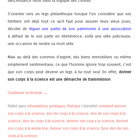
descendance reste dans la logique des choses.
S’orienter vers un legs philanthrope lorsque l’on considère que ses
héritiers ont déjà tout ce qu’il faut pour assurer leurs vieux jours,
décider de
léguer une partie de son patrimoine à une association
à défaut de le voir partir en déshérence, voilà une idée judicieuse,
une occasion de rendre sa mort utile.
Mais au delà des sommes d’argent, des biens immobiliers ou même
simplement sentimentaux, ce que l’homme ignore trop souvent, c’est
que son corps peut devenir un legs à lui tout seul. En effet,
donner
son corps à la science est une démarche de transmission
.
Continuer la lecture
→
Publié dans
Informations juridiques
,
Pratique
|
Identifié
comment donner
son corps à la science
,
don de corps à la science
,
don de son corps à la
science
,
don du corps à la science
,
donner son corp a la science
,
donner
son corps à la médecine
,
donner son corps à la science
,
faire don de son
corps à la science