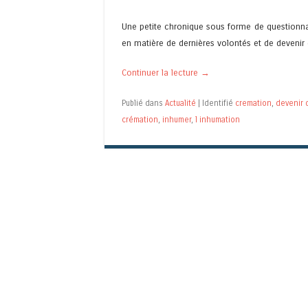
Une petite chronique sous forme de questionna
en matière de dernières volontés et de devenir
Continuer la lecture
→
Publié dans
Actualité
|
Identifié
cremation
,
devenir 
crémation
,
inhumer
,
l inhumation