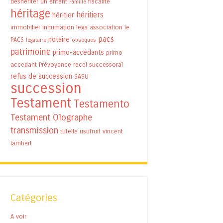
déshériter un enfant
fiscalité
Famille
héritage
héritiers
héritier
immobilier
inhumation
legs association
le
pacs
notaire
PACS
légataire
obsèques
patrimoine
primo-accédants
primo
accedant
Prévoyance
recel successoral
refus de succession
SASU
succession
Testament
Testamento
Testament Olographe
transmission
tutelle
usufruit
vincent
lambert
Catégories
A voir