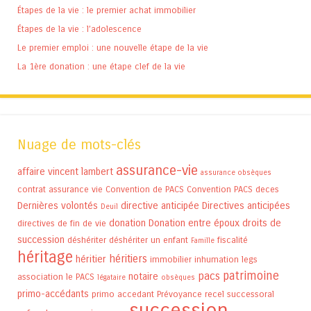
Étapes de la vie : le premier achat immobilier
Étapes de la vie : l’adolescence
Le premier emploi : une nouvelle étape de la vie
La 1ère donation : une étape clef de la vie
Nuage de mots-clés
assurance-vie
affaire vincent lambert
assurance obsèques
contrat assurance vie
Convention de PACS
Convention PACS
deces
Dernières volontés
directive anticipée
Directives anticipées
Deuil
donation
Donation entre époux
droits de
directives de fin de vie
succession
déshériter
déshériter un enfant
fiscalité
Famille
héritage
héritiers
héritier
immobilier
inhumation
legs
patrimoine
pacs
notaire
association
le PACS
légataire
obsèques
primo-accédants
primo accedant
Prévoyance
recel successoral
succession