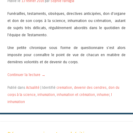
Publié le
13 février 2016
par
Sophie Farrugia
Funérailles, testaments, obsèques, directives anticipées, don d’organe
et don de son corps à la science, inhumation ou crémation, autant
de sujets très délicats, régulièrement abordés dans le quotidien de
l’équipe de Testamento.
Une petite chronique sous forme de questionnaire s’est alors
imposée pour connaître le point de vue de chacun en matière de
dernières volontés et de devenir du corps.
Continuer la lecture
→
Publié dans
Actualité
|
Identifié
cremation
,
devenir des cendres
,
don du
corps à la science
,
inhumation
,
inhumation et crémation
,
inhumer
,
l
inhumation