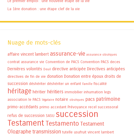
Le premier emploi : une nouvelle étape de la vie
La 1ère donation : une étape clef de la vie
Nuage de mots-clés
assurance-vie
affaire vincent lambert
assurance obsèques
contrat assurance vie
Convention de PACS
Convention PACS
deces
Dernières volontés
directive anticipée
Directives anticipées
Deuil
donation
Donation entre époux
droits de
directives de fin de vie
succession
déshériter
déshériter un enfant
fiscalité
Famille
héritage
héritiers
héritier
immobilier
inhumation
legs
patrimoine
pacs
notaire
association
le PACS
légataire
obsèques
primo-accédants
primo accedant
Prévoyance
recel successoral
succession
refus de succession
SASU
Testament
Testamento
Testament
Olographe
transmission
tutelle
usufruit
vincent lambert