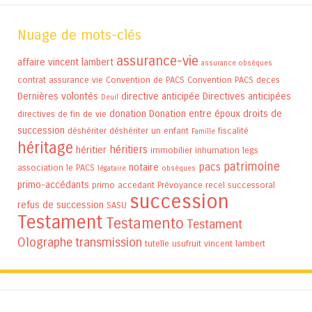
Nuage de mots-clés
assurance-vie
affaire vincent lambert
assurance obsèques
contrat assurance vie
Convention de PACS
Convention PACS
deces
Dernières volontés
directive anticipée
Directives anticipées
Deuil
donation
Donation entre époux
droits de
directives de fin de vie
succession
déshériter
déshériter un enfant
fiscalité
Famille
héritage
héritiers
héritier
immobilier
inhumation
legs
patrimoine
pacs
notaire
association
le PACS
légataire
obsèques
primo-accédants
primo accedant
Prévoyance
recel successoral
succession
refus de succession
SASU
Testament
Testamento
Testament
Olographe
transmission
tutelle
usufruit
vincent lambert