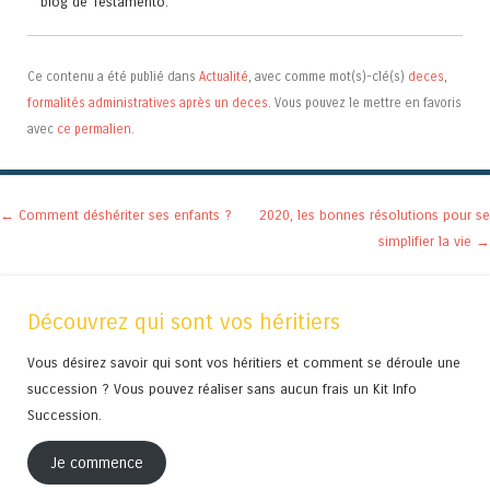
blog de Testamento.
Ce contenu a été publié dans
Actualité
, avec comme mot(s)-clé(s)
deces
,
formalités administratives après un deces
. Vous pouvez le mettre en favoris
avec
ce permalien
.
Navigation des articles
←
Comment déshériter ses enfants ?
2020, les bonnes résolutions pour se
simplifier la vie
→
Découvrez qui sont vos héritiers
Vous désirez savoir qui sont vos héritiers et comment se déroule une
succession ? Vous pouvez réaliser sans aucun frais un Kit Info
Succession.
Je commence