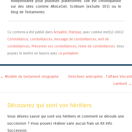
indépendante pour plusieurs plateformes. Elle est chroniqueuse
sur des sites comme AlloLeCiel, Scribium (exSuite 101) ou le
blog de Testamento.
Ce contenu a été publié dans
Actualité
,
Pratique
, avec comme mot(s)-clé(s)
Condoléance
,
condoléances
,
message de condoléances
,
mot de
condoléances
,
Présenter ses condoléances
,
texte de condoléances
. Vous
pouvez le mettre en favoris avec
ce permalien
.
Navigation des articles
←
Modèle de testament olographe
Directives anticipées : l’affaire Vincent
Lambert
→
Découvrez qui sont vos héritiers
Vous désirez savoir qui sont vos héritiers et comment se déroule une
succession ? Vous pouvez réaliser sans aucun frais un Kit Info
Succession.