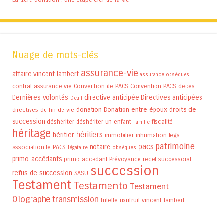
Nuage de mots-clés
assurance-vie
affaire vincent lambert
assurance obsèques
contrat assurance vie
Convention de PACS
Convention PACS
deces
Dernières volontés
directive anticipée
Directives anticipées
Deuil
donation
Donation entre époux
droits de
directives de fin de vie
succession
déshériter
déshériter un enfant
fiscalité
Famille
héritage
héritiers
héritier
immobilier
inhumation
legs
patrimoine
pacs
notaire
association
le PACS
légataire
obsèques
primo-accédants
primo accedant
Prévoyance
recel successoral
succession
refus de succession
SASU
Testament
Testamento
Testament
Olographe
transmission
tutelle
usufruit
vincent lambert