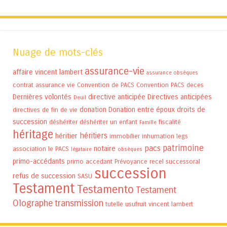
Nuage de mots-clés
assurance-vie
affaire vincent lambert
assurance obsèques
contrat assurance vie
Convention de PACS
Convention PACS
deces
Dernières volontés
directive anticipée
Directives anticipées
Deuil
donation
Donation entre époux
droits de
directives de fin de vie
succession
déshériter
déshériter un enfant
fiscalité
Famille
héritage
héritiers
héritier
immobilier
inhumation
legs
patrimoine
pacs
notaire
association
le PACS
légataire
obsèques
primo-accédants
primo accedant
Prévoyance
recel successoral
succession
refus de succession
SASU
Testament
Testamento
Testament
Olographe
transmission
tutelle
usufruit
vincent lambert