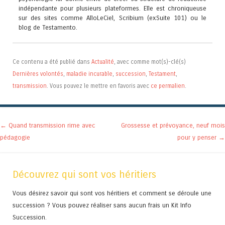
indépendante pour plusieurs plateformes. Elle est chroniqueuse
sur des sites comme AlloLeCiel, Scribium (exSuite 101) ou le
blog de Testamento.
Ce contenu a été publié dans
Actualité
, avec comme mot(s)-clé(s)
Dernières volontés
,
maladie incurable
,
succession
,
Testament
,
transmission
. Vous pouvez le mettre en favoris avec
ce permalien
.
Navigation des articles
←
Quand transmission rime avec
Grossesse et prévoyance, neuf mois
pédagogie
pour y penser
→
Découvrez qui sont vos héritiers
Vous désirez savoir qui sont vos héritiers et comment se déroule une
succession ? Vous pouvez réaliser sans aucun frais un Kit Info
Succession.