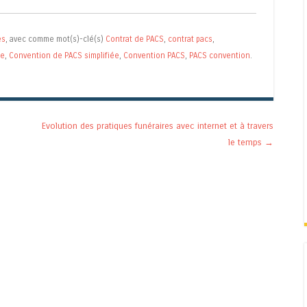
es
, avec comme mot(s)-clé(s)
Contrat de PACS
,
contrat pacs
,
ée
,
Convention de PACS simplifiée
,
Convention PACS
,
PACS convention
.
.
Evolution des pratiques funéraires avec internet et à travers
le temps
→