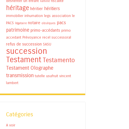
déshériter un enfant
fiscalité
Famille
héritage
héritiers
héritier
immobilier
inhumation
legs association
le
pacs
notaire
PACS
légataire
obsèques
patrimoine
primo-accédants
primo
accedant
Prévoyance
recel successoral
refus de succession
SASU
succession
Testament
Testamento
Testament Olographe
transmission
tutelle
usufruit
vincent
lambert
Catégories
A voir