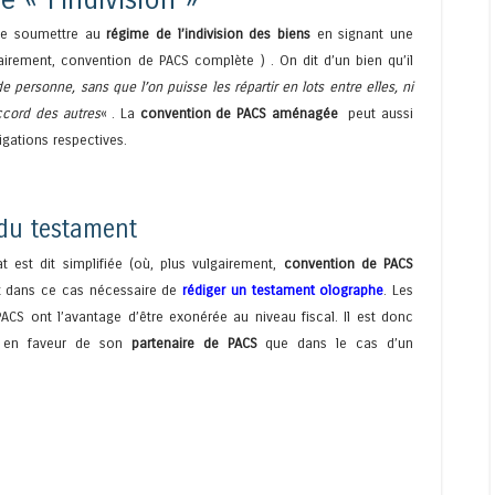
t se soumettre au
régime de l’indivision des biens
en signant une
gairement, convention de PACS complète )
. On dit d’un bien qu’il
 personne, sans que l’on puisse les répartir en lots entre elles, ni
accord des autres
« . La
convention de PACS aménagée
peut aussi
gations respectives.
 du testament
at est dit simplifiée (où, plus vulgairement,
convention de PACS
est dans ce cas nécessaire de
rédiger un testament olographe
. Les
ACS ont l’avantage d’être exonérée au niveau fiscal. Il est donc
ble en faveur de son
partenaire de PACS
que dans le cas d’un