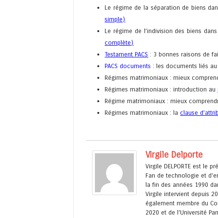
Le régime de la séparation de biens dan
simple)
Le régime de l’indivision des biens dans
complète
)
Testament PACS
: 3 bonnes raisons de fa
PACS documents
: les documents liés a
Régimes matrimoniaux : mieux compren
Régimes matrimoniaux : introduction au
Régime matrimoniaux : mieux comprend
Régimes matrimoniaux : la
clause d’attri
Virgile Delporte
Virgile DELPORTE est le p
Fan de technologie et d'en
la fin des années 1990 dan
Virgile intervient depuis 2
également membre du Cons
2020 et de l'Université P