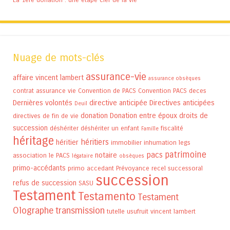
Nuage de mots-clés
assurance-vie
affaire vincent lambert
assurance obsèques
contrat assurance vie
Convention de PACS
Convention PACS
deces
Dernières volontés
directive anticipée
Directives anticipées
Deuil
donation
Donation entre époux
droits de
directives de fin de vie
succession
déshériter
déshériter un enfant
fiscalité
Famille
héritage
héritiers
héritier
immobilier
inhumation
legs
patrimoine
pacs
notaire
association
le PACS
légataire
obsèques
primo-accédants
primo accedant
Prévoyance
recel successoral
succession
refus de succession
SASU
Testament
Testamento
Testament
Olographe
transmission
tutelle
usufruit
vincent lambert