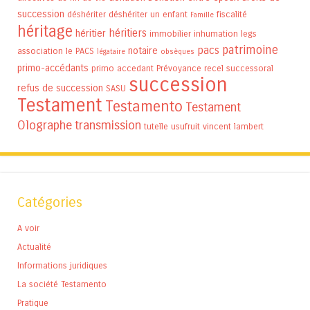
succession
déshériter
déshériter un enfant
fiscalité
Famille
héritage
héritiers
héritier
immobilier
inhumation
legs
patrimoine
pacs
notaire
association
le PACS
légataire
obsèques
primo-accédants
primo accedant
Prévoyance
recel successoral
succession
refus de succession
SASU
Testament
Testamento
Testament
Olographe
transmission
tutelle
usufruit
vincent lambert
Catégories
A voir
Actualité
Informations juridiques
La société Testamento
Pratique