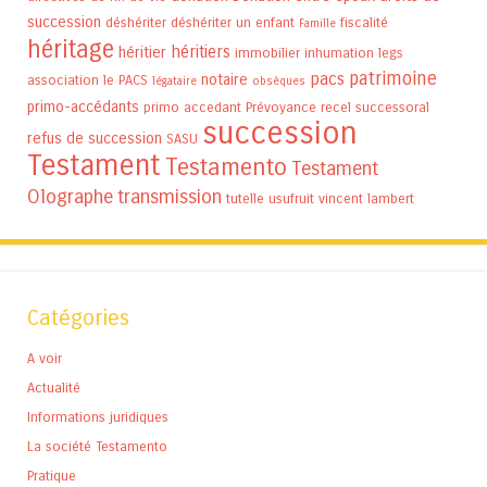
succession
déshériter
déshériter un enfant
fiscalité
Famille
héritage
héritiers
héritier
immobilier
inhumation
legs
patrimoine
pacs
notaire
association
le PACS
légataire
obsèques
primo-accédants
primo accedant
Prévoyance
recel successoral
succession
refus de succession
SASU
Testament
Testamento
Testament
Olographe
transmission
tutelle
usufruit
vincent lambert
Catégories
A voir
Actualité
Informations juridiques
La société Testamento
Pratique