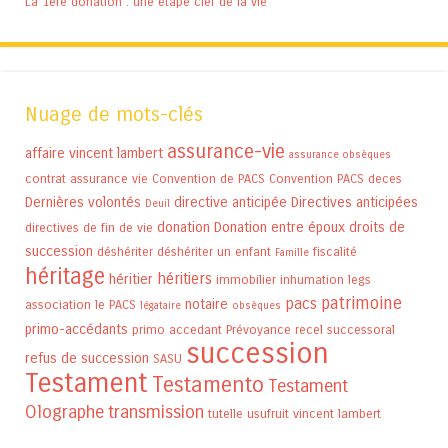
La 1ère donation : une étape clef de la vie
Nuage de mots-clés
assurance-vie
affaire vincent lambert
assurance obsèques
contrat assurance vie
Convention de PACS
Convention PACS
deces
Dernières volontés
directive anticipée
Directives anticipées
Deuil
donation
Donation entre époux
droits de
directives de fin de vie
succession
déshériter
déshériter un enfant
fiscalité
Famille
héritage
héritiers
héritier
immobilier
inhumation
legs
patrimoine
pacs
notaire
association
le PACS
légataire
obsèques
primo-accédants
primo accedant
Prévoyance
recel successoral
succession
refus de succession
SASU
Testament
Testamento
Testament
Olographe
transmission
tutelle
usufruit
vincent lambert