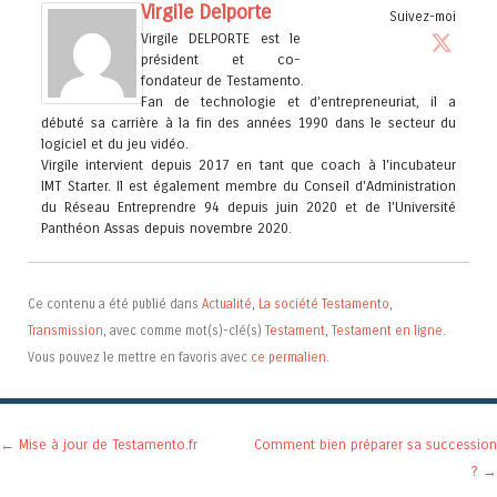
Virgile Delporte
Suivez-moi
Virgile DELPORTE est le
président et co-
fondateur de Testamento.
Fan de technologie et d'entrepreneuriat, il a
débuté sa carrière à la fin des années 1990 dans le secteur du
logiciel et du jeu vidéo.
Virgile intervient depuis 2017 en tant que coach à l'incubateur
IMT Starter. Il est également membre du Conseil d'Administration
du Réseau Entreprendre 94 depuis juin 2020 et de l'Université
Panthéon Assas depuis novembre 2020.
Ce contenu a été publié dans
Actualité
,
La société Testamento
,
Transmission
, avec comme mot(s)-clé(s)
Testament
,
Testament en ligne
.
Vous pouvez le mettre en favoris avec
ce permalien
.
Navigation des articles
←
Mise à jour de Testamento.fr
Comment bien préparer sa succession
?
→