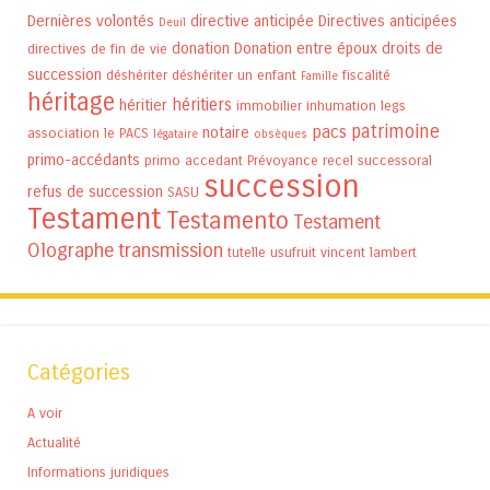
Dernières volontés
directive anticipée
Directives anticipées
Deuil
donation
Donation entre époux
droits de
directives de fin de vie
succession
déshériter
déshériter un enfant
fiscalité
Famille
héritage
héritiers
héritier
immobilier
inhumation
legs
patrimoine
pacs
notaire
association
le PACS
légataire
obsèques
primo-accédants
primo accedant
Prévoyance
recel successoral
succession
refus de succession
SASU
Testament
Testamento
Testament
Olographe
transmission
tutelle
usufruit
vincent lambert
Catégories
A voir
Actualité
Informations juridiques