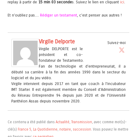
replay à partir de
15 min 03 seconde
s. Suivez le lien en cliquant
ici
.
Et n’oubliez pas…
Rédiger un testament
, c’est penser aux autres !
Virgile Delporte
Suivez-moi
Virgile DELPORTE est le
président et co-
fondateur de Testamento.
Fan de technologie et d'entrepreneuriat, il a
débuté sa carrière à la fin des années 1990 dans le secteur du
logiciel et du jeu vidéo.
Virgile intervient depuis 2017 en tant que coach à l'incubateur
IMT Starter. Il est également membre du Conseil d'Administration
du Réseau Entreprendre 94 depuis juin 2020 et de l'Université
Panthéon Assas depuis novembre 2020.
Ce contenu a été publié dans
Actualité
,
Transmission
, avec comme mot(s)-
clé(s)
France 5
,
La Quotidienne
,
notaire
,
succession
. Vous pouvez le mettre
en favoris avec
ce permalien
.