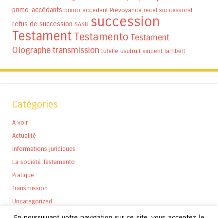
primo-accédants
primo accedant
Prévoyance
recel successoral
succession
refus de succession
SASU
Testament
Testamento
Testament
Olographe
transmission
tutelle
usufruit
vincent lambert
Catégories
A voir
Actualité
Informations juridiques
La société Testamento
Pratique
Transmission
Uncategorized
En poursuivant votre navigation sur ce site, vous acceptez le