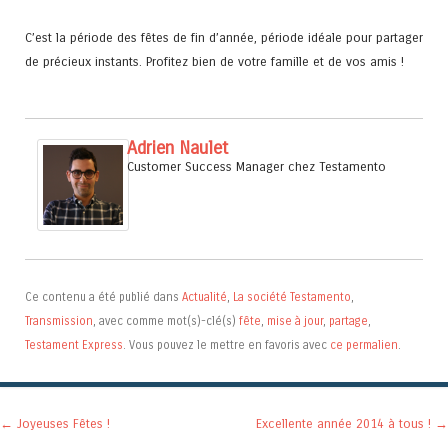
C’est la période des fêtes de fin d’année, période idéale pour partager
de précieux instants. Profitez bien de votre famille et de vos amis !
Adrien Naulet
Customer Success Manager
chez
Testamento
Ce contenu a été publié dans
Actualité
,
La société Testamento
,
Transmission
, avec comme mot(s)-clé(s)
fête
,
mise à jour
,
partage
,
Testament Express
. Vous pouvez le mettre en favoris avec
ce permalien
.
Navigation des articles
←
Joyeuses Fêtes !
Excellente année 2014 à tous !
→