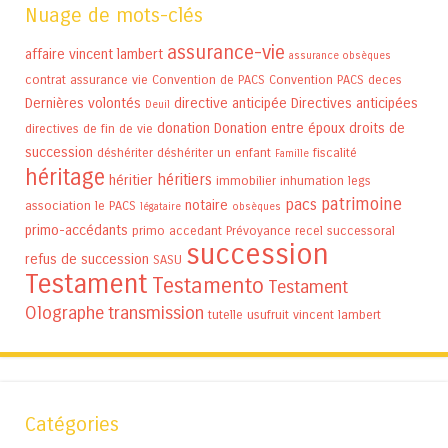
Nuage de mots-clés
assurance-vie
affaire vincent lambert
assurance obsèques
contrat assurance vie
Convention de PACS
Convention PACS
deces
Dernières volontés
directive anticipée
Directives anticipées
Deuil
donation
Donation entre époux
droits de
directives de fin de vie
succession
déshériter
déshériter un enfant
fiscalité
Famille
héritage
héritiers
héritier
immobilier
inhumation
legs
patrimoine
pacs
notaire
association
le PACS
légataire
obsèques
primo-accédants
primo accedant
Prévoyance
recel successoral
succession
refus de succession
SASU
Testament
Testamento
Testament
Olographe
transmission
tutelle
usufruit
vincent lambert
Catégories