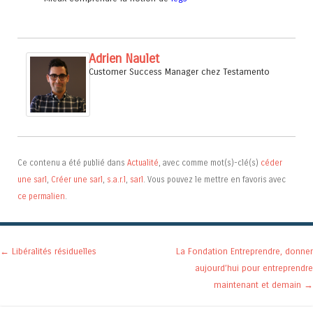
Adrien Naulet
Customer Success Manager
chez
Testamento
Ce contenu a été publié dans
Actualité
, avec comme mot(s)-clé(s)
céder
une sarl
,
Créer une sarl
,
s.a.r.l
,
sarl
. Vous pouvez le mettre en favoris avec
ce permalien
.
Navigation des articles
←
Libéralités résiduelles
La Fondation Entreprendre, donner
aujourd’hui pour entreprendre
maintenant et demain
→