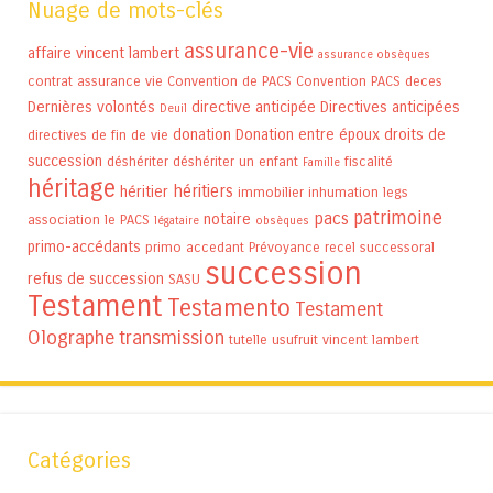
Nuage de mots-clés
assurance-vie
affaire vincent lambert
assurance obsèques
contrat assurance vie
Convention de PACS
Convention PACS
deces
Dernières volontés
directive anticipée
Directives anticipées
Deuil
donation
Donation entre époux
droits de
directives de fin de vie
succession
déshériter
déshériter un enfant
fiscalité
Famille
héritage
héritiers
héritier
immobilier
inhumation
legs
patrimoine
pacs
notaire
association
le PACS
légataire
obsèques
primo-accédants
primo accedant
Prévoyance
recel successoral
succession
refus de succession
SASU
Testament
Testamento
Testament
Olographe
transmission
tutelle
usufruit
vincent lambert
Catégories