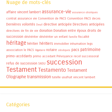
Nuage de mots-clés
assurance-vie
affaire vincent lambert
assurance obsèques
contrat assurance vie
Convention de PACS
Convention PACS
deces
Dernières volontés
directive anticipée
Directives anticipées
Deuil
donation
Donation entre époux
droits de
directives de fin de vie
succession
déshériter
déshériter un enfant
fiscalité
Famille
héritage
héritiers
héritier
immobilier
inhumation
legs
patrimoine
pacs
notaire
association
le PACS
légataire
obsèques
primo-accédants
primo accedant
Prévoyance
recel successoral
succession
refus de succession
SASU
Testament
Testamento
Testament
Olographe
transmission
tutelle
usufruit
vincent lambert
Catégories