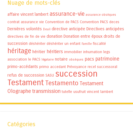
Nuage de mots-clés
assurance-vie
affaire vincent lambert
assurance obsèques
contrat assurance vie
Convention de PACS
Convention PACS
deces
Dernières volontés
directive anticipée
Directives anticipées
Deuil
donation
Donation entre époux
droits de
directives de fin de vie
succession
déshériter
déshériter un enfant
fiscalité
Famille
héritage
héritiers
héritier
immobilier
inhumation
legs
patrimoine
pacs
notaire
association
le PACS
légataire
obsèques
primo-accédants
primo accedant
Prévoyance
recel successoral
succession
refus de succession
SASU
Testament
Testamento
Testament
Olographe
transmission
tutelle
usufruit
vincent lambert
Catégories