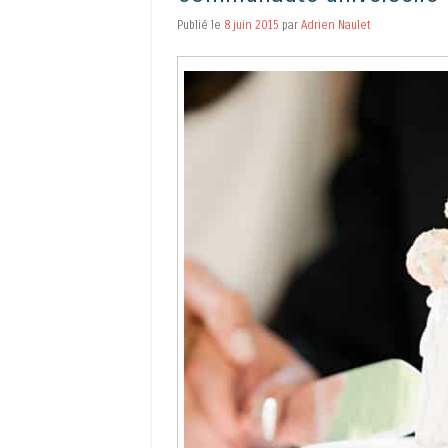
Publié le
8 juin 2015
par
Adrien Naulet