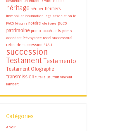
déshériter un enfant
fiscalité
Famille
héritage
héritiers
héritier
immobilier
inhumation
legs association
le
pacs
notaire
PACS
légataire
obsèques
patrimoine
primo-accédants
primo
accedant
Prévoyance
recel successoral
refus de succession
SASU
succession
Testament
Testamento
Testament Olographe
transmission
tutelle
usufruit
vincent
lambert
Catégories
A voir