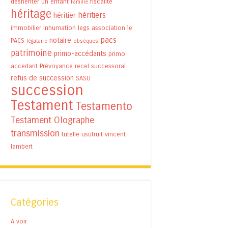
déshériter un enfant
fiscalité
Famille
héritage
héritiers
héritier
immobilier
inhumation
legs association
le
pacs
notaire
PACS
légataire
obsèques
patrimoine
primo-accédants
primo
accedant
Prévoyance
recel successoral
refus de succession
SASU
succession
Testament
Testamento
Testament Olographe
transmission
tutelle
usufruit
vincent
lambert
Catégories
A voir