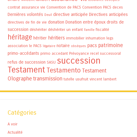
contrat assurance vie
Convention de PACS
Convention PACS
deces
Dernières volontés
directive anticipée
Directives anticipées
Deuil
donation
Donation entre époux
droits de
directives de fin de vie
succession
déshériter
déshériter un enfant
fiscalité
Famille
héritage
héritiers
héritier
immobilier
inhumation
legs
patrimoine
pacs
notaire
association
le PACS
légataire
obsèques
primo-accédants
primo accedant
Prévoyance
recel successoral
succession
refus de succession
SASU
Testament
Testamento
Testament
Olographe
transmission
tutelle
usufruit
vincent lambert
Catégories
A voir
Actualité