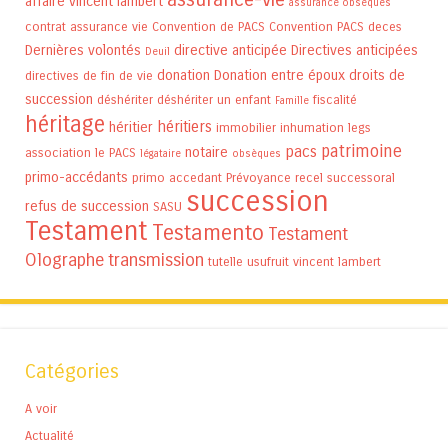
affaire vincent lambert
assurance obsèques
contrat assurance vie
Convention de PACS
Convention PACS
deces
Dernières volontés
directive anticipée
Directives anticipées
Deuil
donation
Donation entre époux
droits de
directives de fin de vie
succession
déshériter
déshériter un enfant
fiscalité
Famille
héritage
héritiers
héritier
immobilier
inhumation
legs
patrimoine
pacs
notaire
association
le PACS
légataire
obsèques
primo-accédants
primo accedant
Prévoyance
recel successoral
succession
refus de succession
SASU
Testament
Testamento
Testament
Olographe
transmission
tutelle
usufruit
vincent lambert
Catégories
A voir
Actualité