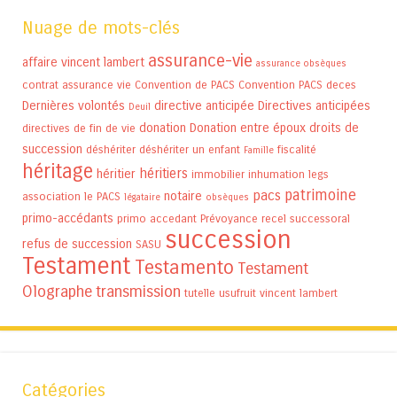
Nuage de mots-clés
assurance-vie
affaire vincent lambert
assurance obsèques
contrat assurance vie
Convention de PACS
Convention PACS
deces
Dernières volontés
directive anticipée
Directives anticipées
Deuil
donation
Donation entre époux
droits de
directives de fin de vie
succession
déshériter
déshériter un enfant
fiscalité
Famille
héritage
héritiers
héritier
immobilier
inhumation
legs
patrimoine
pacs
notaire
association
le PACS
légataire
obsèques
primo-accédants
primo accedant
Prévoyance
recel successoral
succession
refus de succession
SASU
Testament
Testamento
Testament
Olographe
transmission
tutelle
usufruit
vincent lambert
Catégories