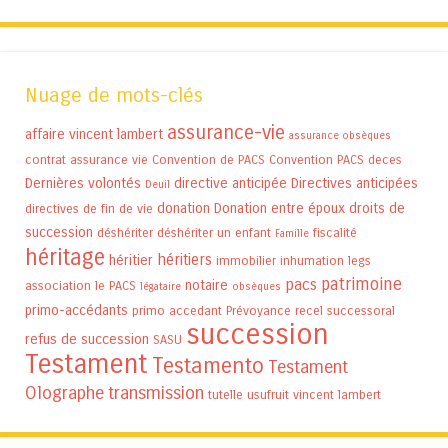
Nuage de mots-clés
assurance-vie
affaire vincent lambert
assurance obsèques
contrat assurance vie
Convention de PACS
Convention PACS
deces
Dernières volontés
directive anticipée
Directives anticipées
Deuil
donation
Donation entre époux
droits de
directives de fin de vie
succession
déshériter
déshériter un enfant
fiscalité
Famille
héritage
héritiers
héritier
immobilier
inhumation
legs
patrimoine
pacs
notaire
association
le PACS
légataire
obsèques
primo-accédants
primo accedant
Prévoyance
recel successoral
succession
refus de succession
SASU
Testament
Testamento
Testament
Olographe
transmission
tutelle
usufruit
vincent lambert