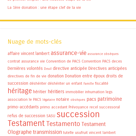
La 1ère donation : une étape clef de la vie
Nuage de mots-clés
assurance-vie
affaire vincent lambert
assurance obsèques
contrat assurance vie
Convention de PACS
Convention PACS
deces
Dernières volontés
directive anticipée
Directives anticipées
Deuil
donation
Donation entre époux
droits de
directives de fin de vie
succession
déshériter
déshériter un enfant
fiscalité
Famille
héritage
héritiers
héritier
immobilier
inhumation
legs
patrimoine
pacs
notaire
association
le PACS
légataire
obsèques
primo-accédants
primo accedant
Prévoyance
recel successoral
succession
refus de succession
SASU
Testament
Testamento
Testament
Olographe
transmission
tutelle
usufruit
vincent lambert