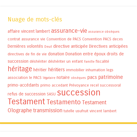
Nuage de mots-clés
assurance-vie
affaire vincent lambert
assurance obsèques
contrat assurance vie
Convention de PACS
Convention PACS
deces
Dernières volontés
directive anticipée
Directives anticipées
Deuil
donation
Donation entre époux
droits de
directives de fin de vie
succession
déshériter
déshériter un enfant
fiscalité
Famille
héritage
héritiers
héritier
immobilier
inhumation
legs
patrimoine
pacs
notaire
association
le PACS
légataire
obsèques
primo-accédants
primo accedant
Prévoyance
recel successoral
succession
refus de succession
SASU
Testament
Testamento
Testament
Olographe
transmission
tutelle
usufruit
vincent lambert