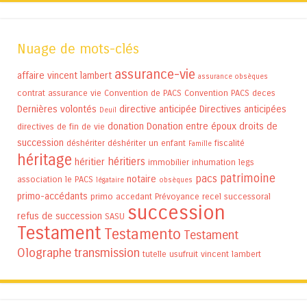
Nuage de mots-clés
assurance-vie
affaire vincent lambert
assurance obsèques
contrat assurance vie
Convention de PACS
Convention PACS
deces
Dernières volontés
directive anticipée
Directives anticipées
Deuil
donation
Donation entre époux
droits de
directives de fin de vie
succession
déshériter
déshériter un enfant
fiscalité
Famille
héritage
héritiers
héritier
immobilier
inhumation
legs
patrimoine
pacs
notaire
association
le PACS
légataire
obsèques
primo-accédants
primo accedant
Prévoyance
recel successoral
succession
refus de succession
SASU
Testament
Testamento
Testament
Olographe
transmission
tutelle
usufruit
vincent lambert