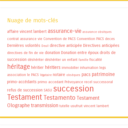
Nuage de mots-clés
assurance-vie
affaire vincent lambert
assurance obsèques
contrat assurance vie
Convention de PACS
Convention PACS
deces
Dernières volontés
directive anticipée
Directives anticipées
Deuil
donation
Donation entre époux
droits de
directives de fin de vie
succession
déshériter
déshériter un enfant
fiscalité
Famille
héritage
héritiers
héritier
immobilier
inhumation
legs
patrimoine
pacs
notaire
association
le PACS
légataire
obsèques
primo-accédants
primo accedant
Prévoyance
recel successoral
succession
refus de succession
SASU
Testament
Testamento
Testament
Olographe
transmission
tutelle
usufruit
vincent lambert